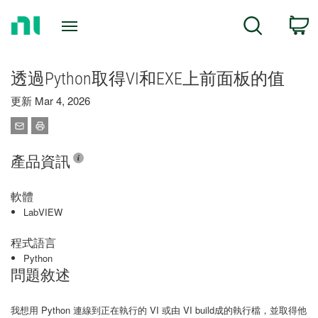
Return
C
Search
to
Home
Page
透過Python取得VI和EXE上前面板的值
更新 Mar 4, 2026
產品資訊
軟體
LabVIEW
程式語言
Python
問題敘述
我想用 Python 連線到正在執行的 VI 或由 VI build成的執行檔，並取得他