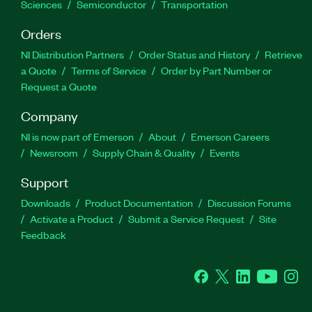
Sciences
Semiconductor
Transportation
Orders
NI Distribution Partners
Order Status and History
Retrieve
a Quote
Terms of Service
Order by Part Number or
Request a Quote
Company
NI is now part of Emerson
About
Emerson Careers
Newsroom
Supply Chain & Quality
Events
Support
Downloads
Product Documentation
Discussion Forums
Activate a Product
Submit a Service Request
Site
Feedback
Facebook
Twitter
LinkedIn
YouTube
Ins