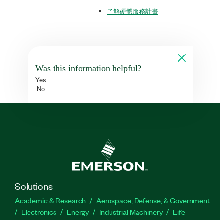
了解硬體服務計畫
Was this information helpful?
Yes
No
Solutions
Academic & Research
Aerospace, Defense, & Government
Electronics
Energy
Industrial Machinery
Life