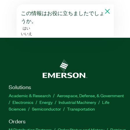
この情報はお役に立ちましたでしょ
うか。
はい
いいえ
Solutions
Academic & Research
Aerospace, Defense, & Government
Electronics
Energy
Industrial Machinery
Life
Sciences
Semiconductor
Transportation
Orders
NI Distribution Partners
Order Status and History
Retrieve