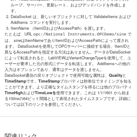
ループ、サーバー、更新レート、およびデッドバンドを作成しま
す。
DataSocket は、新しいオブジェクトに対して ValidateItems および
AddItems コマンドを実行します。
ItemName
（ItemIDおよびAccessPath）を渡します。
たとえば、URL
で
opc:/National Instruments.OPCDemo/sine
は、
sine
はItemNameでありItemIDおよびAccessPathによって渡され
ます。
DataSocketを使用してOPCサーバーに接続する場合、ItemIDと
異なるAccessPathを指定する方法はありません。データがDataSocket
によって転送されると、LabVIEWはVariantChangeTypeを使用して、ユ
ーザーが要求した元の形式にデータを転送します。 AddItemsへの他の
入力はオプションであり、通常はデータを渡しません。
DataSocket通信の戻りオブジェクトで使用可能な属性は、
Quality
と
TimeStamp
です。
TimeStamp
プロパティは秒単位でタイミングを知る
ことができます。より正確なタイムスタンプを得るには他のプロパティ
TimeHigh
および
TimeLowを
使用できます。これは 1/1/1601 から始ま
る100nsの64ビット間隔として表現されたタイムスタンプです。詳細に
ついては以下のリンクを参照してください。
関連リンク