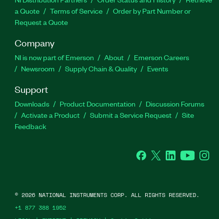
a Quote
Terms of Service
Order by Part Number or
Request a Quote
Company
NI is now part of Emerson
About
Emerson Careers
Newsroom
Supply Chain & Quality
Events
Support
Downloads
Product Documentation
Discussion Forums
Activate a Product
Submit a Service Request
Site
Feedback
Facebook
Twitter
LinkedIn
YouTube
Ins
©
2026
NATIONAL INSTRUMENTS CORP. ALL RIGHTS RESERVED.
+1 877 388 1952