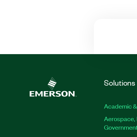
Solutions
Academic &
Aerospace, 
Governmen