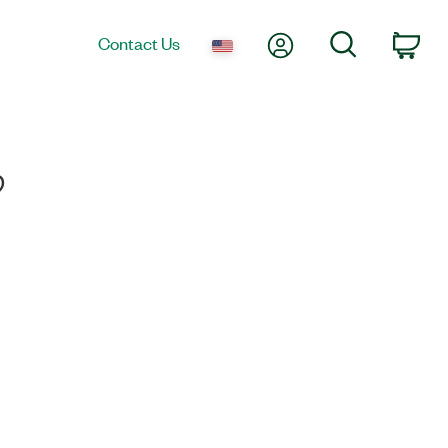
My Account
Search
Contact Us
Car
?