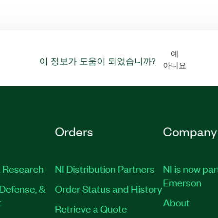
예
이 정보가 도움이 되었습니까?
아니요
Orders
Company
 Research
NI Distribution Partners
NI is now par
Emerson
Defense, &
Order Status and History
t
About
Retrieve a Quote