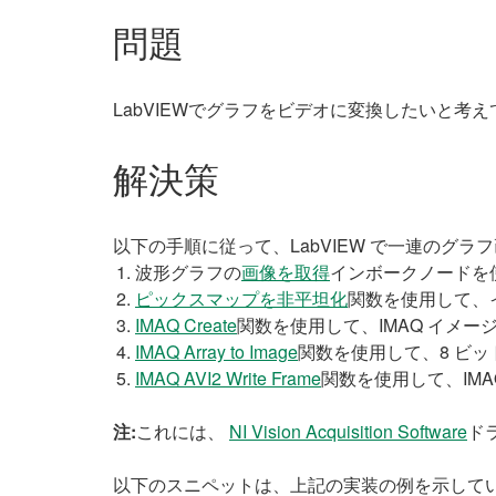
問題
LabVIEWでグラフをビデオに変換したいと
解決策
以下の手順に従って、LabVIEW で一連のグラフ
波形グラフの
画像を取得
インボークノードを
ピックスマップを非平坦化
関数を使用して、イ
IMAQ Create
関数を使用して、IMAQ イメ
IMAQ Array to Image
関数を使用して、8 ビッ
IMAQ AVI2 Write Frame
関数を使用して、IMA
注:
これには、
NI Vision Acquisition Software
ド
以下のスニペットは、上記の実装の例を示して