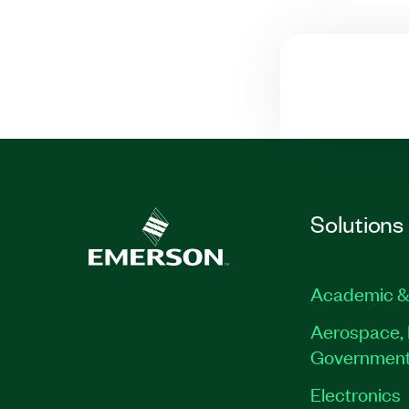
Solutions
Academic &
Aerospace, 
Governmen
Electronics