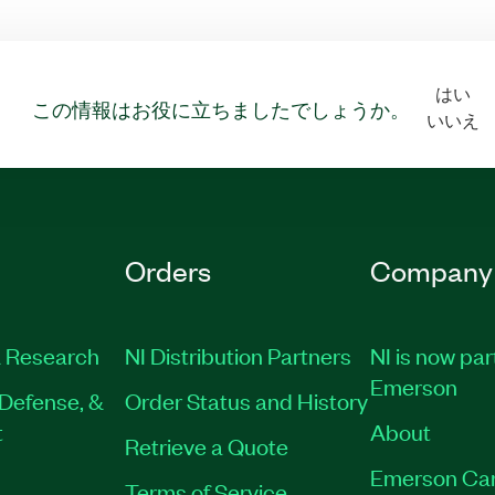
はい
この情報はお役に立ちましたでしょうか。
いいえ
Orders
Company
 Research
NI Distribution Partners
NI is now par
Emerson
Defense, &
Order Status and History
t
About
Retrieve a Quote
Emerson Ca
Terms of Service