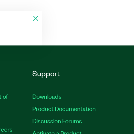
Support
t of
Downloads
Product Documentation
Discussion Forums
reers
Activate a Product