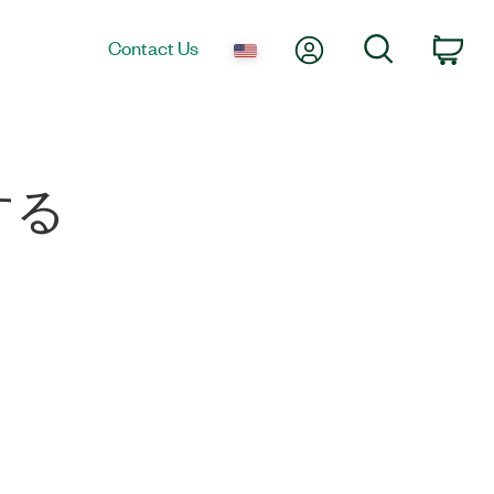
My Account
Search
Contact Us
Car
する