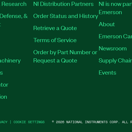
 Research
NI Distribution Partners
NI is now par
Emerson
Defense, &
Order Status and History
t
About
Retrieve a Quote
Emerson Ca
Terms of Service
Newsroom
Order by Part Number or
achinery
Request a Quote
Supply Chain
es
Events
tor
ion
VACY
|
COOKIE SETTINGS
©
2026
NATIONAL INSTRUMENTS CORP. ALL R