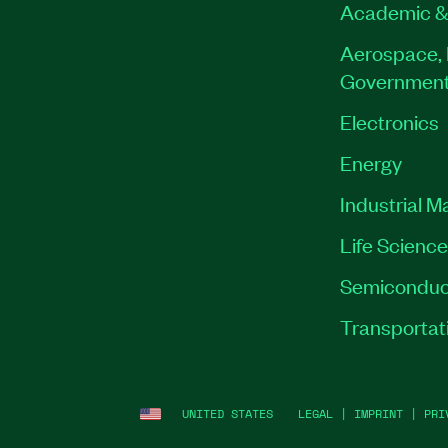
Academic &
Aerospace, 
Governmen
Electronics
Energy
Industrial M
Life Scienc
Semiconduc
Transportat
UNITED STATES
LEGAL
|
IMPRINT
|
PRI