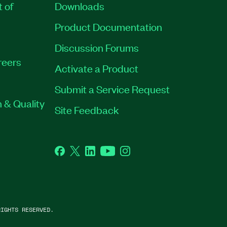
t of
Downloads
Product Documentation
Discussion Forums
reers
Activate a Product
Submit a Service Request
 & Quality
Site Feedback
Facebook
Twitter
LinkedIn
YouTube
Instagram
IGHTS RESERVED.