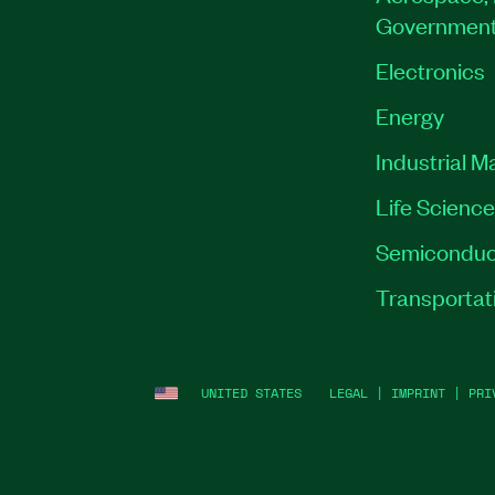
Governmen
Electronics
Energy
Industrial M
Life Scienc
Semiconduc
Transportat
UNITED STATES
LEGAL
|
IMPRINT
|
PRI