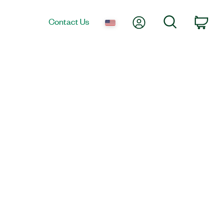
My Account
Search
Contact Us
Car