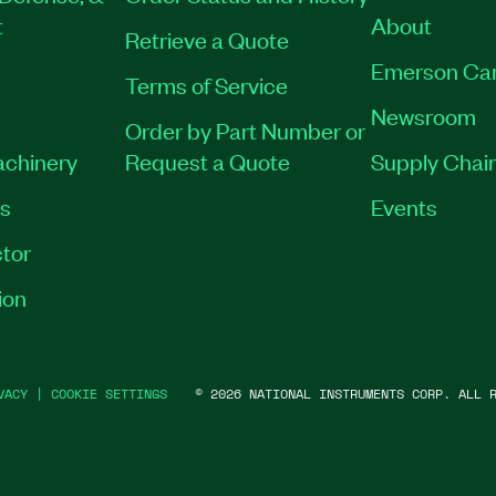
t
About
Retrieve a Quote
Emerson Ca
Terms of Service
Newsroom
Order by Part Number or
achinery
Request a Quote
Supply Chain
es
Events
tor
ion
VACY
|
COOKIE SETTINGS
©
2026
NATIONAL INSTRUMENTS CORP. ALL R