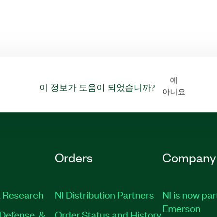
예
이 정보가 도움이 되었습니까?
아니요
Orders
Company
 Research
NI Distribution Partners
NI is now par
Emerson
Defense, &
Order Status and History