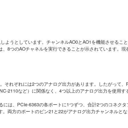
実現しようとしています。チャンネルAO0とAO1を機能させる
は、8つのAOチャネルを実行できることが示されています。現在BNC
ります。それぞれには2つのアナログ出力があります。したがって、P
（BNC-2110など）に関係なく、4つ以上のアナログ出力を使用
するには、PCIe-6363の各ポートに1つずつ、合計2つのコネ
す。両方のポートのピン21と22がアナログ出力チャンネルと