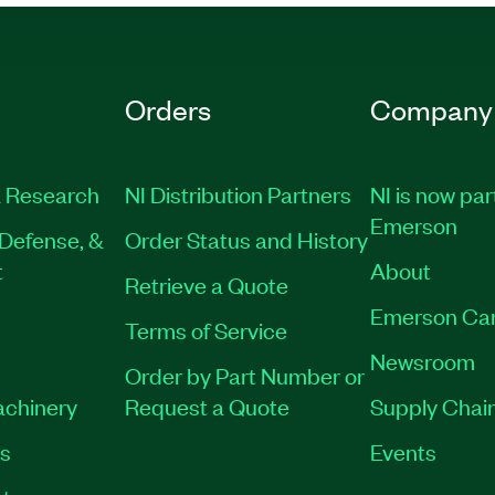
Orders
Company
 Research
NI Distribution Partners
NI is now par
Emerson
Defense, &
Order Status and History
t
About
Retrieve a Quote
Emerson Ca
Terms of Service
Newsroom
Order by Part Number or
achinery
Request a Quote
Supply Chain
es
Events