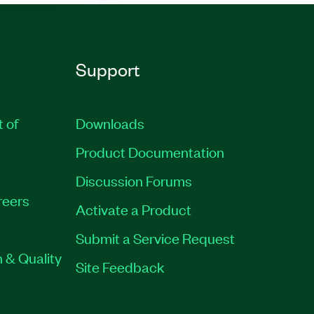
Support
t of
Downloads
Product Documentation
Discussion Forums
reers
Activate a Product
Submit a Service Request
 & Quality
Site Feedback