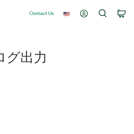
My Account
Search
Contact Us
Car
ナログ出力