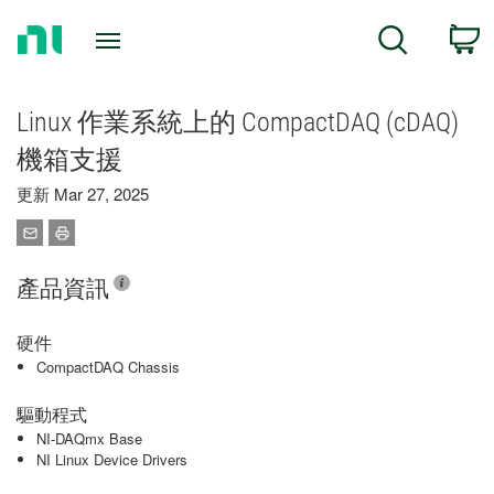
Return
C
Search
to
Home
Page
Linux 作業系統上的 CompactDAQ (cDAQ)
機箱支援
更新 Mar 27, 2025
產品資訊
硬件
CompactDAQ Chassis
驅動程式
NI-DAQmx Base
NI Linux Device Drivers