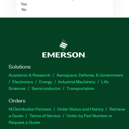
Yes
No
Solutions
Academic & Research
Aerospace, Defense, & Government
Electronics
Energy
Industrial Machinery
Life
Sciences
Semiconductor
Transportation
Orders
NI Distribution Partners
Order Status and History
Retrieve
a Quote
Terms of Service
Order by Part Number or
Request a Quote