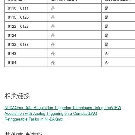
6110、6111
是
是
6115、6120
是
是
6122、6123
是
是
6124
是
是
6132、6133
是
是
6143
是
否
6154
是
否
相关链接
NI-DAQmx Data Acquisition Triggering Techniques Using LabVIEW
Acquisition with Analog Triggering on a CompactDAQ
Retriggerable Tasks in NI-DAQmx