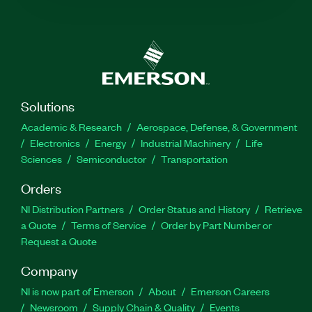
Solutions
Academic & Research
Aerospace, Defense, & Government
Electronics
Energy
Industrial Machinery
Life
Sciences
Semiconductor
Transportation
Orders
NI Distribution Partners
Order Status and History
Retrieve
a Quote
Terms of Service
Order by Part Number or
Request a Quote
Company
NI is now part of Emerson
About
Emerson Careers
Newsroom
Supply Chain & Quality
Events