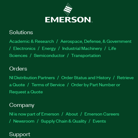
Solutions
Academic & Research
Aerospace, Defense, & Government
Electronics
Energy
Industrial Machinery
Life
Sciences
Semiconductor
Transportation
Orders
NI Distribution Partners
Order Status and History
Retrieve
a Quote
Terms of Service
Order by Part Number or
Request a Quote
Company
NI is now part of Emerson
About
Emerson Careers
Newsroom
Supply Chain & Quality
Events
Support