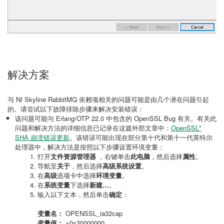
解决方案
与 NI Skyline RabbitMQ 依赖项相关的问题可能是由几个潜在问题引起
的。请尝试以下故障排除步骤来解决安装错误：
该问题可能与 Erlang/OTP 22.0 中包含的 OpenSSL Bug 有关。有关此
问题和解决方法的详细信息已记录在这篇外部文章中：
OpenSSL*
SHA 崩溃错误更新
。该错误可能出现在部分第十代和第十一代英特尔
处理器中，解决方法是按照以下步骤设置环境变量：
打开
文件资源管理器
，右键单击
此电脑
，然后选择
属性
。
导航至
关于
，然后选择
高级系统设置
。
在
高级
选项卡中选择
环境变量
。
在
系统变量
下选择
新建…
。
输入以下文本，然后单击
确定
：
变量名：
OPENSSL_ia32cap
变量值：
~0x20000000