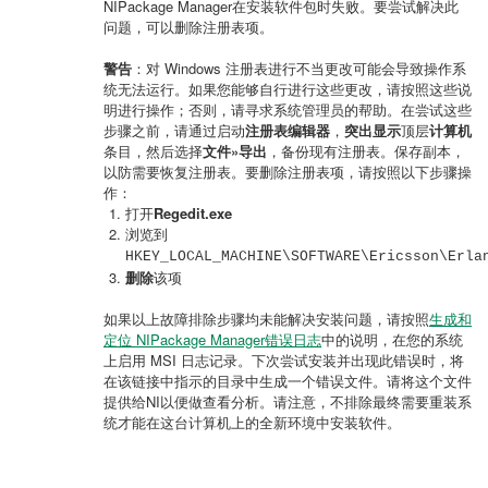
NIPackage Manager在安装软件包时失败。要尝试解决此
问题，可以删除注册表项。
警告
：对 Windows 注册表进行不当更改可能会导致操作系
统无法运行。如果您能够自行进行这些更改，请按照这些说
明进行操作；否则，请寻求系统管理员的帮助。在尝试这些
步骤之前，请通过启动
注册表编辑器
，
突出显示
顶层
计算机
条目，然后选择
文件»导出
，备份现有注册表。保存副本，
以防需要恢复注册表。要删除注册表项，请按照以下步骤操
作：
打开
Regedit.exe
浏览到
HKEY_LOCAL_MACHINE\SOFTWARE\Ericsson\Erla
删除
该项
如果以上故障排除步骤均未能解决安装问题，请按照
生成和
定位 NIPackage Manager错误日志
中的说明，在您的系统
上启用 MSI 日志记录。下次尝试安装并出现此错误时，将
在该链接中指示的目录中生成一个错误文件。请将这个文件
提供给NI以便做查看分析。请注意，不排除最终需要重装系
统才能在这台计算机上的全新环境中安装软件。