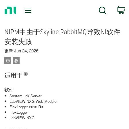
Return
C
Search
to
Home
Page
NIPM中由于Skyline RabbitMQ导致NI软件
安装失败
更新 Jun 24, 2026
适用于
软件
SystemLink Server
LabVIEW NXG Web Module
FlexLogger 2018 R3
FlexLogger
LabVIEW NXG