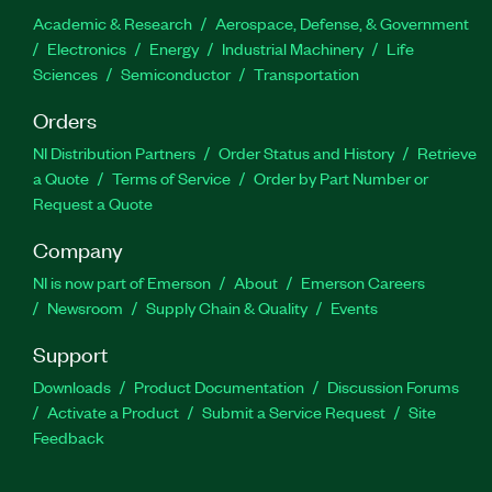
Academic & Research
Aerospace, Defense, & Government
Electronics
Energy
Industrial Machinery
Life
Sciences
Semiconductor
Transportation
Orders
NI Distribution Partners
Order Status and History
Retrieve
a Quote
Terms of Service
Order by Part Number or
Request a Quote
Company
NI is now part of Emerson
About
Emerson Careers
Newsroom
Supply Chain & Quality
Events
Support
Downloads
Product Documentation
Discussion Forums
Activate a Product
Submit a Service Request
Site
Feedback