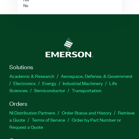
No
Solutions
Academic & Research
Aerospace, Defense, & Government
Electronics
Energy
Industrial Machinery
Life
Sciences
Semiconductor
Transportation
Orders
NI Distribution Partners
Order Status and History
Retrieve
a Quote
Terms of Service
Order by Part Number or
Request a Quote