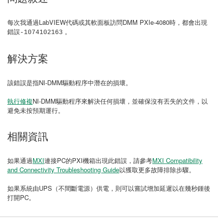
每次我通過LabVIEW代碼或其軟面板訪問DMM PXIe-4080時，都會出現
錯誤
。
-1074102163
解決方案
該錯誤是指NI-DMM驅動程序中潛在的損壞。
執行修複
NI-DMM驅動程序來解決任何損壞，並確保沒有丟失的文件，以
避免未按預期運行。
相關資訊
如果通過
MXI
連接PC的PXI機箱出現此錯誤，請參考
MXI Compatibility
and Connectivity Troubleshooting Guide
以獲取更多故障排除步驟。
如果系統由UPS（不間斷電源）供電，則可以嘗試增加延遲以在幾秒鍾後
打開PC。