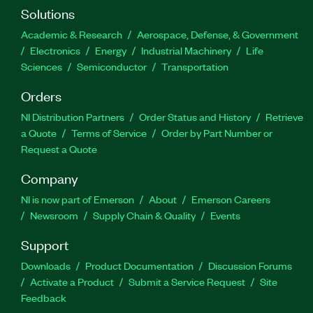
Solutions
Academic & Research
Aerospace, Defense, & Government
Electronics
Energy
Industrial Machinery
Life
Sciences
Semiconductor
Transportation
Orders
NI Distribution Partners
Order Status and History
Retrieve
a Quote
Terms of Service
Order by Part Number or
Request a Quote
Company
NI is now part of Emerson
About
Emerson Careers
Newsroom
Supply Chain & Quality
Events
Support
Downloads
Product Documentation
Discussion Forums
Activate a Product
Submit a Service Request
Site
Feedback