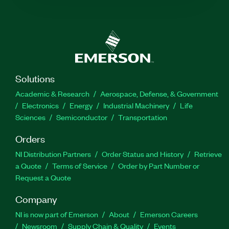
Solutions
Academic & Research
Aerospace, Defense, & Government
Electronics
Energy
Industrial Machinery
Life
Sciences
Semiconductor
Transportation
Orders
NI Distribution Partners
Order Status and History
Retrieve
a Quote
Terms of Service
Order by Part Number or
Request a Quote
Company
NI is now part of Emerson
About
Emerson Careers
Newsroom
Supply Chain & Quality
Events