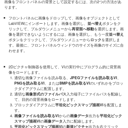
画像をフロントパネルの背景として設定するには、次の2つの方法があ
ります。
フロントパネルに画像をドロップして、画像をオブジェクトとして
LabVIEWにインポートします。画像を選択し、
並べ替え
ボタンをク
リックして、プルダウンメニューから
再背面へ移動
を選択します。画
像を選択できないようにするには、画像を選択し、もう一度
並べ替え
ボタンをクリックして、プルダウンメニューから
ロック
を選択しま
す。最後に、フロントパネルウィンドウのサイズを画像のサイズに合
わせます。
2Dピクチャ制御器を使用して、VIの実行中にプログラム的に背景画
像をロードします。
適切な画像ファイルを読み取る、
JPEGファイルを読み取るVI
、
PNGを読み取るVI
、または
BMPを読み取るVI
のいずれかをブロッ
クダイアグラムに配置します。
適切な
画像形式のファイルパス
入力端子にファイルパスを配線し
て、目的の背景画像をロードします。
ブロックダイアグラムに
平坦化ピックスマップ描画VI
を配置しま
す。
画像ファイルを読み取るVI
からの
画像データ
出力を
平坦化ピック
スマップ描画VI
の
画像データ
入力に配線します。
平坦化ピックスマップ描画VI
の
新規ピクチャ
出力を右クリック