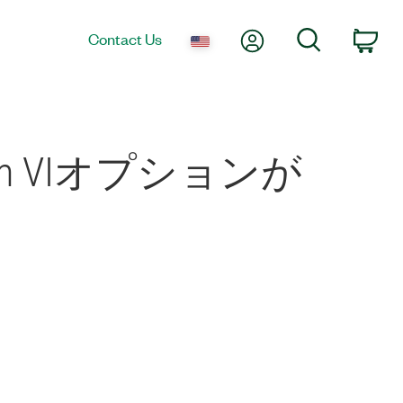
My Account
Search
Contact Us
Car
From VIオプションが