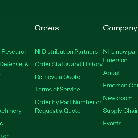
Orders
Company
 Research
NI Distribution Partners
NI is now par
Emerson
Defense, &
Order Status and History
t
About
Retrieve a Quote
Emerson Ca
Terms of Service
Newsroom
Order by Part Number or
achinery
Request a Quote
Supply Chain
es
Events
tor