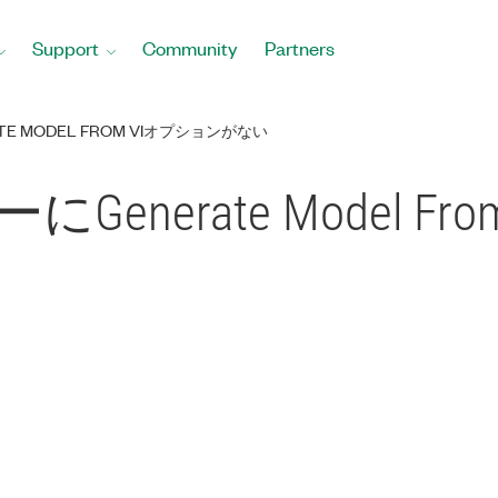
Support
Community
Partners
E MODEL FROM VIオプションがない
にGenerate Model 