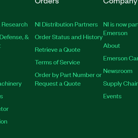
Orders
Company
 Research
NI Distribution Partners
NI is now par
Emerson
Defense, &
Order Status and History
t
About
Retrieve a Quote
Emerson Ca
Terms of Service
Newsroom
Order by Part Number or
achinery
Request a Quote
Supply Chain
es
Events
tor
ion