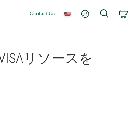
My Account
Search
Contact Us
Car
VISAリソースを