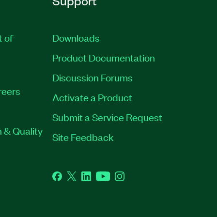
Support
t of
Downloads
Product Documentation
Discussion Forums
reers
Activate a Product
Submit a Service Request
 & Quality
Site Feedback
Facebook
Twitter
LinkedIn
YouTube
Instagram