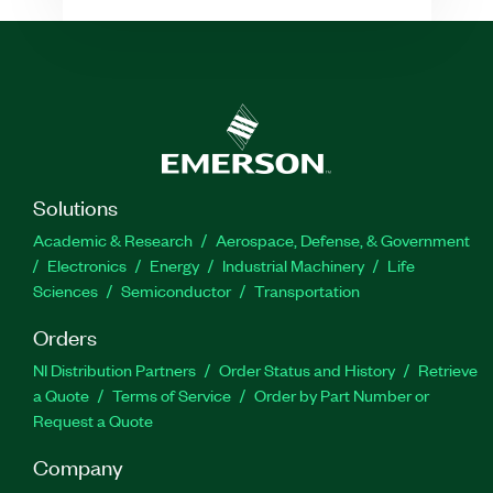
Solutions
Academic & Research
Aerospace, Defense, & Government
Electronics
Energy
Industrial Machinery
Life
Sciences
Semiconductor
Transportation
Orders
NI Distribution Partners
Order Status and History
Retrieve
a Quote
Terms of Service
Order by Part Number or
Request a Quote
Company