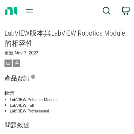
Return
C
Search
to
Home
Page
LabVIEW版本與LabVIEW Robotics Module
的相容性
更新 Nov 7, 2023
產品資訊
軟體
LabVIEW Robotics Module
LabVIEW Full
LabVIEW Professional
問題敘述