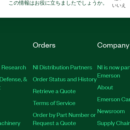
この情報はお役に立ちましたでしょうか。
いいえ
Orders
Company
 Research
NI Distribution Partners
NI is now par
Emerson
Defense, &
Order Status and History
t
About
Retrieve a Quote
Emerson Ca
Terms of Service
Newsroom
Order by Part Number or
achinery
Request a Quote
Supply Chain