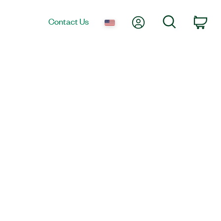
My Account
Search
Contact Us
Car