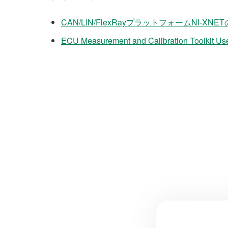
CAN/​LIN/​FlexRay​プラットフォーム​NI-​XNET
ECU Measurement and Calibration Toolkit Us