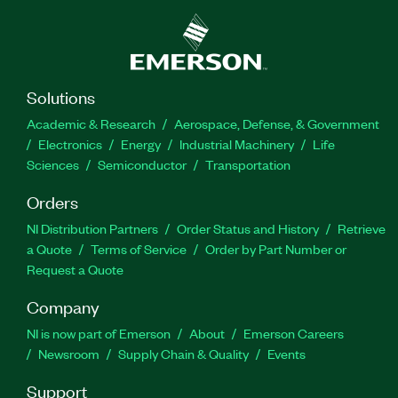
Solutions
Academic & Research
Aerospace, Defense, & Government
Electronics
Energy
Industrial Machinery
Life
Sciences
Semiconductor
Transportation
Orders
NI Distribution Partners
Order Status and History
Retrieve
a Quote
Terms of Service
Order by Part Number or
Request a Quote
Company
NI is now part of Emerson
About
Emerson Careers
Newsroom
Supply Chain & Quality
Events
Support