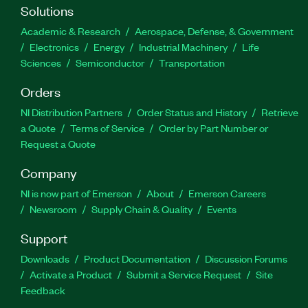
Solutions
Academic & Research
Aerospace, Defense, & Government
Electronics
Energy
Industrial Machinery
Life
Sciences
Semiconductor
Transportation
Orders
NI Distribution Partners
Order Status and History
Retrieve
a Quote
Terms of Service
Order by Part Number or
Request a Quote
Company
NI is now part of Emerson
About
Emerson Careers
Newsroom
Supply Chain & Quality
Events
Support
Downloads
Product Documentation
Discussion Forums
Activate a Product
Submit a Service Request
Site
Feedback