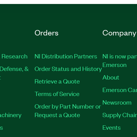
Orders
Company
 Research
NI Distribution Partners
NI is now par
Emerson
Defense, &
Order Status and History
t
About
Retrieve a Quote
Emerson Ca
Terms of Service
Newsroom
Order by Part Number or
achinery
Request a Quote
Supply Chain
es
Events