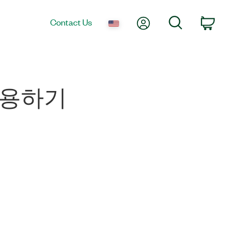
My Account
Search
Contact Us
Car
 사용하기