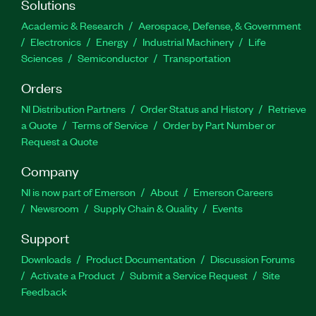
Solutions
Academic & Research
Aerospace, Defense, & Government
Electronics
Energy
Industrial Machinery
Life
Sciences
Semiconductor
Transportation
Orders
NI Distribution Partners
Order Status and History
Retrieve
a Quote
Terms of Service
Order by Part Number or
Request a Quote
Company
NI is now part of Emerson
About
Emerson Careers
Newsroom
Supply Chain & Quality
Events
Support
Downloads
Product Documentation
Discussion Forums
Activate a Product
Submit a Service Request
Site
Feedback