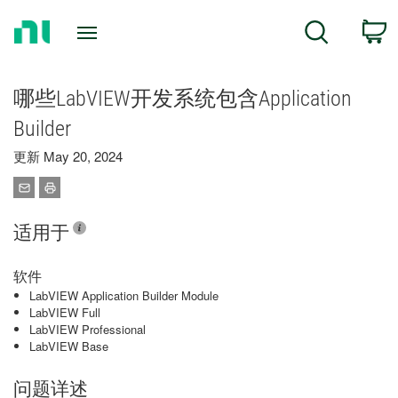
Return
C
Search
to
Home
Page
哪些LabVIEW开发系统包含Application
Builder
更新 May 20, 2024
适用于
软件
LabVIEW Application Builder Module
LabVIEW Full
LabVIEW Professional
LabVIEW Base
问题详述