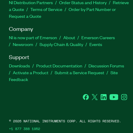
NI Distribution Partners
Order Status and History
Retrieve
a Quote
Terms of Service
Order by Part Number or
Request a Quote
Company
NI is now part of Emerson
About
Emerson Careers
Newsroom
Supply Chain & Quality
Events
Support
Downloads
Product Documentation
Discussion Forums
Activate a Product
Submit a Service Request
Site
Feedback
Facebook
Twitter
LinkedIn
YouTube
Ins
©
2026
NATIONAL INSTRUMENTS CORP. ALL RIGHTS RESERVED.
+1 877 388 1952