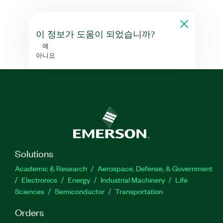
이 정보가 도움이 되었습니까?
예
아니요
Solutions
Academic & Research
Aerospace, Defense, & Government
Electronics
Energy
Industrial Machinery
Life
Sciences
Semiconductor
Transportation
Orders