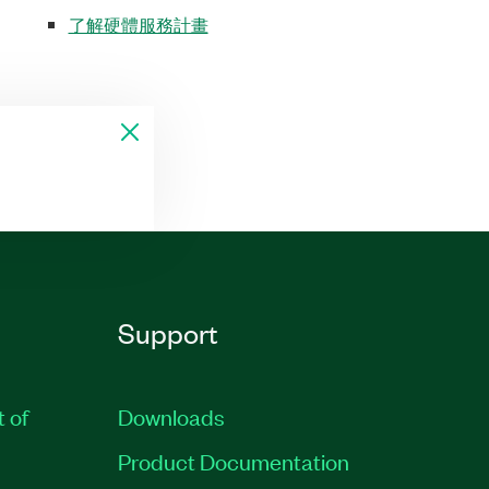
了解硬體服務計畫
Support
t of
Downloads
Product Documentation