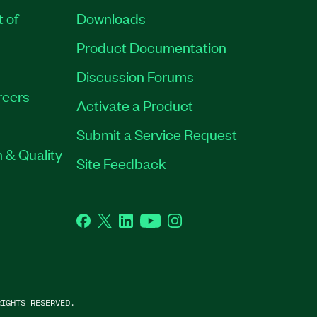
t of
Downloads
Product Documentation
Discussion Forums
reers
Activate a Product
Submit a Service Request
 & Quality
Site Feedback
Facebook
Twitter
LinkedIn
YouTube
Instagram
IGHTS RESERVED.