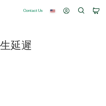
My Account
Search
Contact Us
Car
後產生延遲