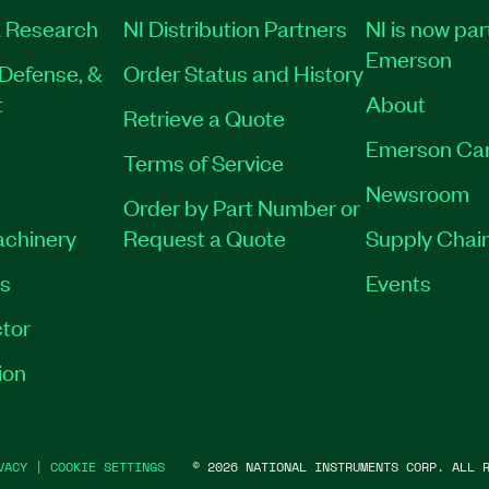
 Research
NI Distribution Partners
NI is now par
Emerson
Defense, &
Order Status and History
t
About
Retrieve a Quote
Emerson Ca
Terms of Service
Newsroom
Order by Part Number or
achinery
Request a Quote
Supply Chain
es
Events
tor
ion
VACY
|
COOKIE SETTINGS
©
2026
NATIONAL INSTRUMENTS CORP. ALL R