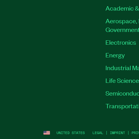
Academic &
Aerospace, 
Governmen
Electronics
Energy
Industrial M
Life Scienc
Semiconduc
Transportat
UNITED STATES
LEGAL
|
IMPRINT
|
PRI