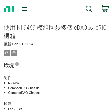
Return
C
Search
to
Home
Page
使用 NI-9469 模組同步多個 cDAQ 或 cRIO
機箱
更新 Feb 21, 2024
環境
硬件
NI-9469
CompactRIO Chassis
CompactDAQ Chassis
軟體
LabVIEW