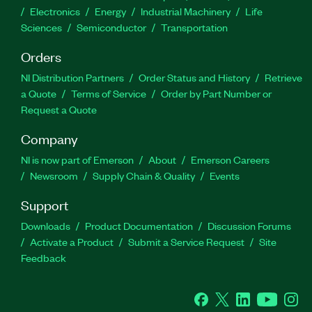
Electronics
Energy
Industrial Machinery
Life
Sciences
Semiconductor
Transportation
Orders
NI Distribution Partners
Order Status and History
Retrieve
a Quote
Terms of Service
Order by Part Number or
Request a Quote
Company
NI is now part of Emerson
About
Emerson Careers
Newsroom
Supply Chain & Quality
Events
Support
Downloads
Product Documentation
Discussion Forums
Activate a Product
Submit a Service Request
Site
Feedback
Facebook
Twitter
LinkedIn
YouTube
Ins