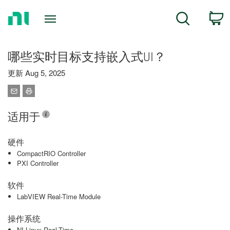
Return
C
Search
to
Home
Page
哪些实时目标支持嵌入式UI？
更新 Aug 5, 2025
适用于
硬件
CompactRIO Controller
PXI Controller
软件
LabVIEW Real-Time Module
操作系统
NI Linux Real-Time