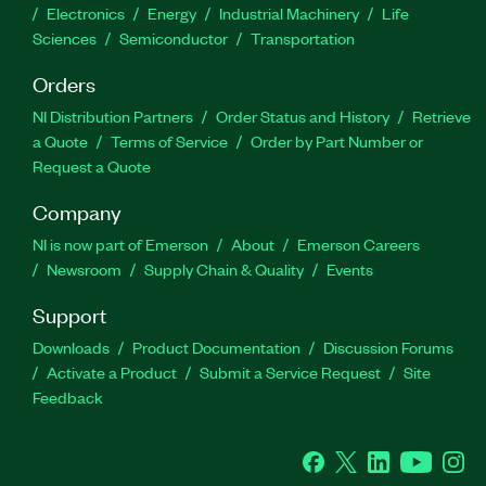
Electronics
Energy
Industrial Machinery
Life
Sciences
Semiconductor
Transportation
Orders
NI Distribution Partners
Order Status and History
Retrieve
a Quote
Terms of Service
Order by Part Number or
Request a Quote
Company
NI is now part of Emerson
About
Emerson Careers
Newsroom
Supply Chain & Quality
Events
Support
Downloads
Product Documentation
Discussion Forums
Activate a Product
Submit a Service Request
Site
Feedback
Facebook
Twitter
LinkedIn
YouTube
Ins