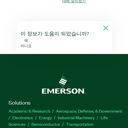
대해 알아보기
이 정보가 도움이 되었습니까?
예
아니요
Solutions
Academic & Research
Aerospace, Defense, & Government
Electronics
Energy
Industrial Machinery
Life
Sciences
Semiconductor
Transportation