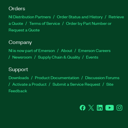
Orders
NI Distribution Partners
Order Status and History
Retrieve
a Quote
Terms of Service
Order by Part Number or
Request a Quote
Company
NI is now part of Emerson
About
Emerson Careers
Newsroom
Supply Chain & Quality
Events
Support
Downloads
Product Documentation
Discussion Forums
Activate a Product
Submit a Service Request
Site
Feedback
Facebook
Twitter
LinkedIn
YouTube
Ins