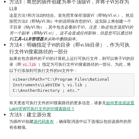
方法3：将您的插件创建为单个顶级VI，并将子VI另存为
LLB
这是方法1和方法2的结合。首先照常保存顶级VI（即MyVI.vi.）。然后
按照方法2（即MyVI.llb）中的说明保存您的VI。这实际上将创建一个
子目录（MyVI.llb），其中包含必要的子VI。
注意：llb还包含顶层VI的
另一个副本（即MyVI.vi）。这不会造成任何影响，但是您可以通过转
到
工具»LLB管理器
来从llb中删除副本
。
方法4：明确指定子VI的目录（即vi.lib目录），作为可执
行文件VI搜索路径的一部分
如果在包含插件的子VI的计算机上运行可执行文件，则可以将子VI的目
录（即
）指定为可执行文件VI搜索路径的一部分。为此，将
vi.lib
以下行添加到可执行文件的ini文件中：
viSearchPath="C:\Program Files\National 
Instruments\LabVIEW \ 
vi.lib
 ; 
C:\AnotherDirectory ; etc."
有关更改可执行文件的VI搜索路径的更多信息，请参见
如何更改或设置
LabVIEW可执行文件的VI搜索路径？
方法5：建立源分发
为插件VI创建
源代码发布
，确保取消选中以下选项以包括该插件的所
有依赖项。