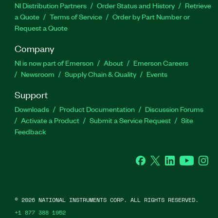
NI Distribution Partners
Order Status and History
Retrieve
a Quote
Terms of Service
Order by Part Number or
Request a Quote
Company
NI is now part of Emerson
About
Emerson Careers
Newsroom
Supply Chain & Quality
Events
Support
Downloads
Product Documentation
Discussion Forums
Activate a Product
Submit a Service Request
Site
Feedback
Facebook
Twitter
LinkedIn
YouTube
Ins
©
2026
NATIONAL INSTRUMENTS CORP. ALL RIGHTS RESERVED.
+1 877 388 1952