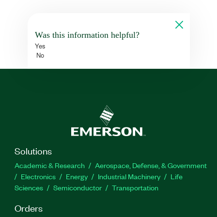
Was this information helpful?
Yes
No
Solutions
Academic & Research
Aerospace, Defense, & Government
Electronics
Energy
Industrial Machinery
Life
Sciences
Semiconductor
Transportation
Orders