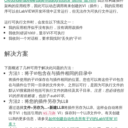
CN/bundle/labview/page/lvdialog/source_distrib_db.html
我正在构建插件
架构的应用程序，因此可以动态调用将来创建的VI（插件）。我的应用程
序可以在LabVIEW开发环境中正常运行，但无法作为可执行文件运行。
运行可执行文件时，会发生以下情况之一：
我的应用程序似乎没有执行，没有调用该插件
我收到
错误1003，
显示VI不可执行
我收到一个对话框，要求我找到“丢失的”子VI
解决方案
下面概述了几种可用于解决此问题的方法：
方法1：将子VI包含在与插件相同的目录中
将插件使用的子VI保存在与插件相同的位置。您也可以将这些子VI包含
在与插件位于同一目录的文件夹中。之所以可行，是因为可执行文件的
默认VI搜索路径包括可执行文件的路径及其子目录。
注意：您必须包括
VI的所有依赖项，包括子-subVI等。
方法2：将您的插件另存为LLB
通过选择
文件»另存为...»新建LLB
将插件另存为LLB。这样会自动将所
有子VI（包括引用的
VI）保存到一个LLB文件中。有关创建
vi.lib
LLB的更多信息，请参见
如何创建自动包含所有子VI的LabVIEW VI
库？