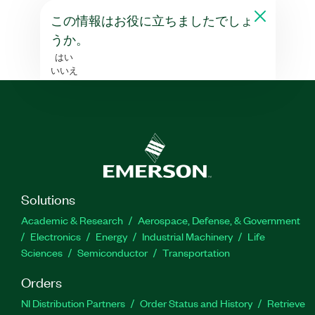
この情報はお役に立ちましたでしょ
うか。
はい
いいえ
Solutions
Academic & Research
Aerospace, Defense, & Government
Electronics
Energy
Industrial Machinery
Life
Sciences
Semiconductor
Transportation
Orders
NI Distribution Partners
Order Status and History
Retrieve