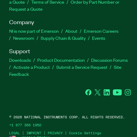
a Quote
Terms of Service
Order by Part Number or
Request a Quote
Company
NI is now part of Emerson
About
Emerson Careers
Newsroom
Supply Chain & Quality
Events
Support
Downloads
Product Documentation
Discussion Forums
Activate a Product
Submit a Service Request
Site
Feedback
Facebook
Twitter
LinkedIn
YouTube
Ins
©
2026
NATIONAL INSTRUMENTS CORP. ALL RIGHTS RESERVED.
+1 877 388 1952
LEGAL
|
IMPRINT
|
PRIVACY
|
Cookie Settings