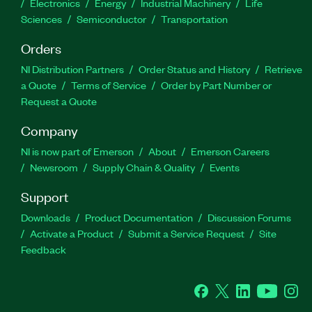
Electronics
Energy
Industrial Machinery
Life
Sciences
Semiconductor
Transportation
Orders
NI Distribution Partners
Order Status and History
Retrieve
a Quote
Terms of Service
Order by Part Number or
Request a Quote
Company
NI is now part of Emerson
About
Emerson Careers
Newsroom
Supply Chain & Quality
Events
Support
Downloads
Product Documentation
Discussion Forums
Activate a Product
Submit a Service Request
Site
Feedback
Facebook
Twitter
LinkedIn
YouTube
Ins