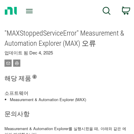
Return
C
Search
to
Home
Page
"MAXStoppedServiceError" Measurement &
Automation Explorer (MAX) 오류
업데이트 됨 Dec 4, 2025
해당 제품
소프트웨어
Measurement & Automation Explorer (MAX)
문의사항
Measurement & Automation Explorer를 실행시켰을 때, 아래와 같은 에