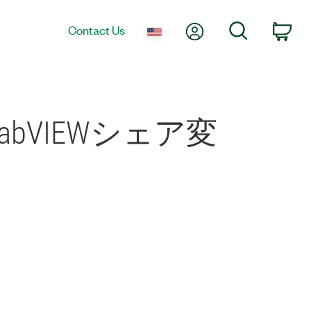
My Account
Search
Contact Us
Car
 LabVIEWシェア変