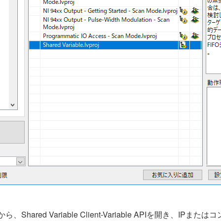
実行してから、Shared Variable Client-Variable AP