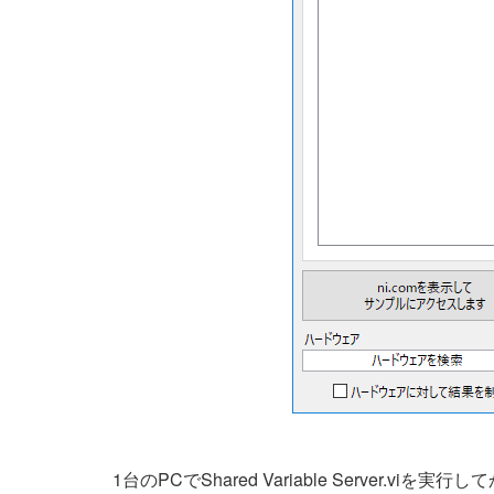
1台のPCでShared Variable Server.viを