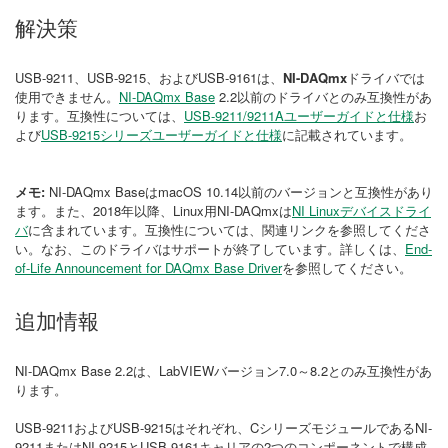
解決策
USB-9211、USB-9215、およびUSB-9161は、
NI-DAQmx
ドライバでは
使用できません。
NI-DAQmx Base
2.2以前のドライバとのみ互換性があ
ります。互換性については、
USB-9211/9211Aユーザーガイドと仕様
お
よび
USB-9215シリーズユーザーガイドと仕様
に記載されています。
メモ:
NI-DAQmx BaseはmacOS 10.14以前のバージョンと互換性があり
ます。また、2018年以降、Linux用NI-DAQmxは
NI Linuxデバイスドライ
バ
に含まれています。互換性については、関連リンクを参照してくださ
い。なお、このドライバはサポートが終了しています。詳しくは、
End-
of-Life Announcement for DAQmx Base Driver
を参照してください。
追加情報
NI-DAQmx Base 2.2は、LabVIEWバージョン7.0～8.2とのみ互換性があ
ります。
USB-9211およびUSB-9215はそれぞれ、CシリーズモジュールであるNI-
9211またはNI-9215とUSB 9161キャリアの2つのコンポーネントで構成