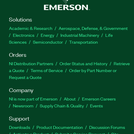
Solutions
Academic & Research
Aerospace, Defense, & Government
Electronics
Energy
Industrial Machinery
Life
Sciences
Semiconductor
Transportation
Orders
NI Distribution Partners
Order Status and History
Retrieve
a Quote
Terms of Service
Order by Part Number or
Request a Quote
Company
NI is now part of Emerson
About
Emerson Careers
Newsroom
Supply Chain & Quality
Events
Support
Downloads
Product Documentation
Discussion Forums