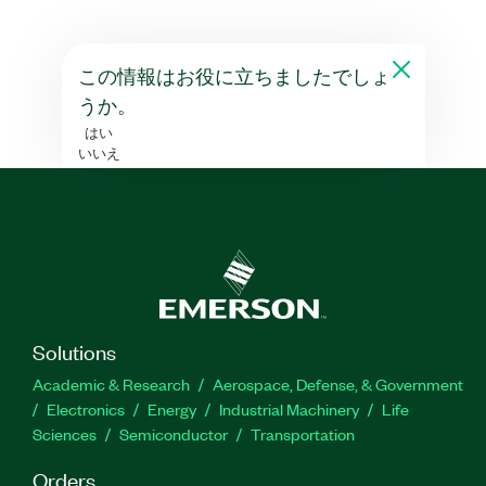
この情報はお役に立ちましたでしょ
うか。
はい
いいえ
Solutions
Academic & Research
Aerospace, Defense, & Government
Electronics
Energy
Industrial Machinery
Life
Sciences
Semiconductor
Transportation
Orders