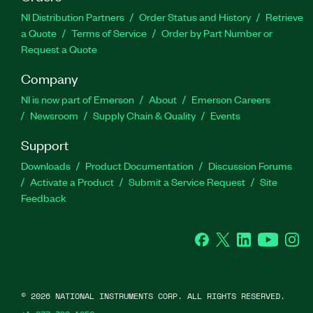
NI Distribution Partners
Order Status and History
Retrieve
a Quote
Terms of Service
Order by Part Number or
Request a Quote
Company
NI is now part of Emerson
About
Emerson Careers
Newsroom
Supply Chain & Quality
Events
Support
Downloads
Product Documentation
Discussion Forums
Activate a Product
Submit a Service Request
Site
Feedback
Facebook
Twitter
LinkedIn
YouTube
Ins
©
2026
NATIONAL INSTRUMENTS CORP. ALL RIGHTS RESERVED.