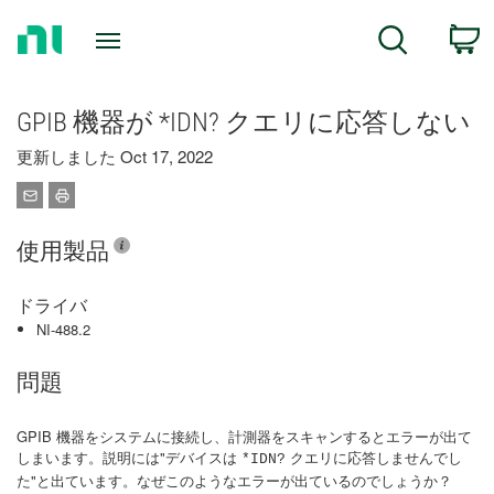
Return
C
Search
to
Home
Page
GPIB 機器が *IDN? クエリに応答しない
更新しました Oct 17, 2022
使用製品
ドライバ
NI-488.2
問題
GPIB 機器をシステムに接続し、計測器をスキャンするとエラーが出て
しまいます。説明には"デバイスは
クエリに応答しませんでし
*IDN?
た"と出ています。なぜこのようなエラーが出ているのでしょうか？