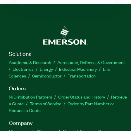
Solutions
Academic & Research
Aerospace, Defense, & Government
Electronics
Energy
Industrial Machinery
Life
Sciences
Semiconductor
Transportation
Orders
NI Distribution Partners
Order Status and History
Retrieve
a Quote
Terms of Service
Order by Part Number or
Request a Quote
Company