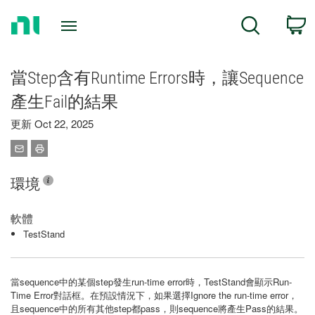
Return
C
Search
to
Home
Page
當Step含有Runtime Errors時，讓Sequence
產生Fail的結果
更新 Oct 22, 2025
環境
軟體
TestStand
當sequence中的某個step發生run-time error時，TestStand會顯示Run-
Time Error對話框。在預設情況下，如果選擇Ignore the run-time error，
且sequence中的所有其他step都pass，則sequence將產生Pass的結果。