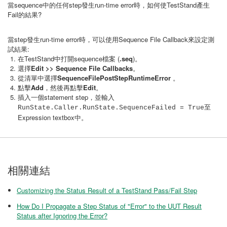
當sequence中的任何step發生run-time error時，如何使TestStand產生
Fail的結果?
當step發生run-time error時，可以使用Sequence File Callback來設定測
試結果:
在TestStand中打開sequence檔案 (
.seq
)。
選擇
Edit >> Sequence File Callbacks
。
從清單中選擇
SequenceFilePostStepRuntimeError
。
點擊
Add
，然後再點擊
Edit
。
插入一個statement step，並輸入
至
RunState.Caller.RunState.SequenceFailed = True
Expression textbox中。
相關連結
Customizing the Status Result of a TestStand Pass/Fail Step
How Do I Propagate a Step Status of "Error" to the UUT Result
Status after Ignoring the Error?