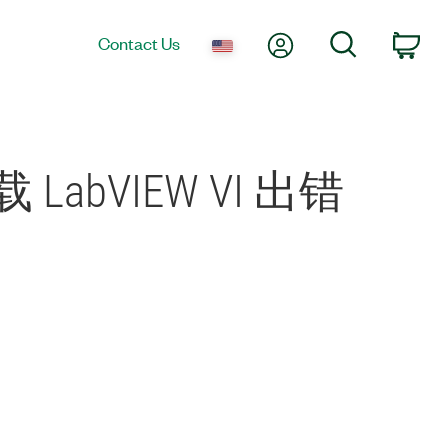
My Account
Search
Contact Us
Car
 加载 LabVIEW VI 出错