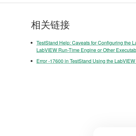
相关链接
TestStand Help: Caveats for Configuring the 
LabVIEW Run-Time Engine or Other Executab
Error -17600 in TestStand Using the LabVIE