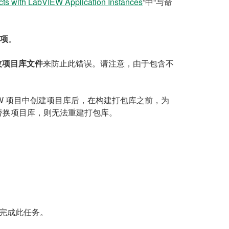
cts with LabVIEW Application Instances
”中“与命
项
。
改项目库文件
来防止此错误。请注意，由于包含不
VIEW 项目中创建项目库后，在构建打包库之前，为
库替换项目库，则无法重建打包库。
 将完成此任务。