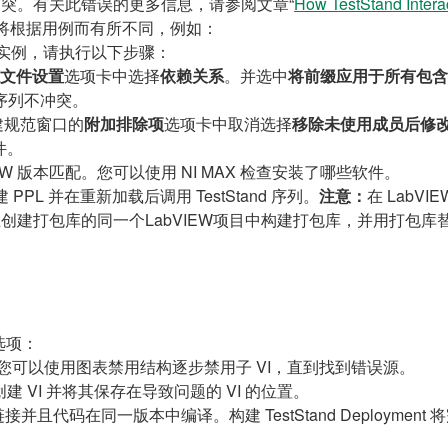
名冲突。有关此错误的更多信息，请参阅文章“
How TestStand Intera
将根据用例而有所不同，例如：
 实例，请执行以下步骤：
文件设置
选项卡中选择
依赖关系
。并选中
将前缀应用于所有包含
序列不冲突。
建规范窗口的
附加排除项
选项卡中取消选择
移除未使用成员后修
件。
W 版本匹配。您可以使用 NI MAX 检查安装了哪些软件。
PPL 并在重新加载后调用 TestStand 序列。
注意：
在 Lab
如果在创建打包库的同一个LabVIEW项目中构建打包库，并用打包
选项：
。您可以使用图表禁用结构逐步禁用子 VI，直到找到错误源。
 VI 并将其保存在导致问题的 VI 的位置。
码在同一版本中编译。构建 TestStand Deployment