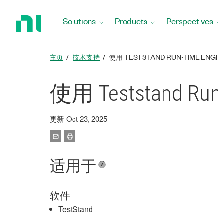
Return
to
Solutions
Products
Perspectives
Home
Page
主页
技术支持
使用 TESTSTAND RUN-TIME ENGI
使用 Teststand Run
更新 Oct 23, 2025
适用于
软件
TestStand