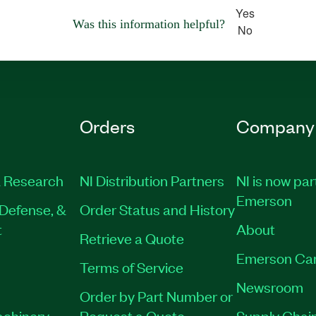
Yes
Was this information helpful?
No
Orders
Company
 Research
NI Distribution Partners
NI is now par
Emerson
Defense, &
Order Status and History
t
About
Retrieve a Quote
Emerson Ca
Terms of Service
Newsroom
Order by Part Number or
achinery
Request a Quote
Supply Chain