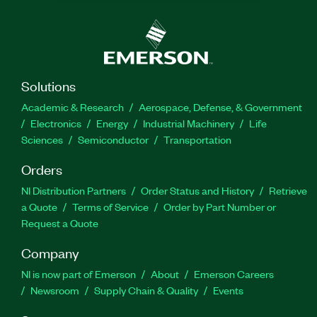
Solutions
Academic & Research
Aerospace, Defense, & Government
Electronics
Energy
Industrial Machinery
Life
Sciences
Semiconductor
Transportation
Orders
NI Distribution Partners
Order Status and History
Retrieve
a Quote
Terms of Service
Order by Part Number or
Request a Quote
Company
NI is now part of Emerson
About
Emerson Careers
Newsroom
Supply Chain & Quality
Events