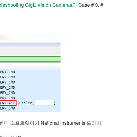
bleshooting GigE Vision Cameras
의 Case # 3, #
웨어가 National Instruments 드라이