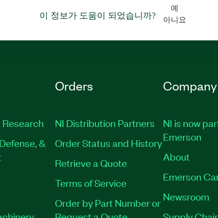
예
이 정보가 도움이 되었습니까?
아니요
Orders
Company
 Research
NI Distribution Partners
NI is now par
Emerson
Defense, &
Order Status and History
t
About
Retrieve a Quote
Emerson Ca
Terms of Service
Newsroom
Order by Part Number or
achinery
Request a Quote
Supply Chain