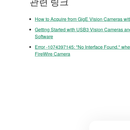
관련 링크
How to Acquire from GigE Vision Cameras with
Getting Started with USB3 Vision Cameras and
Software
Error -1074397145: "No Interface Found." wh
FireWire Camera