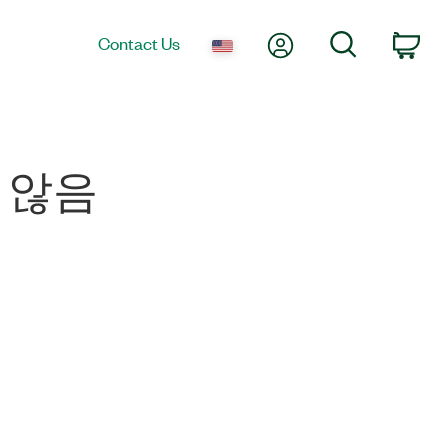
My Account
Search
Contact Us
Car
지 않음