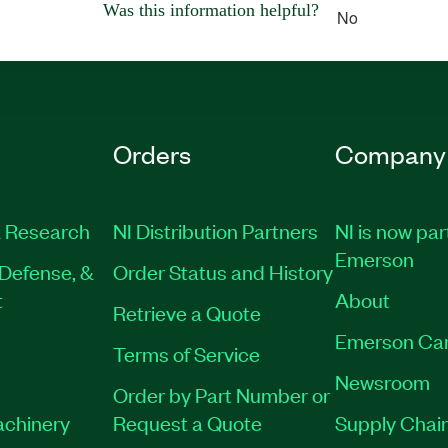
Was this information helpful?
No
Orders
Company
 Research
NI Distribution Partners
NI is now par
Emerson
Defense, &
Order Status and History
t
About
Retrieve a Quote
Emerson Ca
Terms of Service
Newsroom
Order by Part Number or
achinery
Request a Quote
Supply Chain