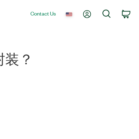
My Account
Search
Contact Us
Car
封装？