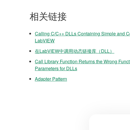
相关链接
Calling C/C++ DLLs Containing Simple and C
LabVIEW
在LabVIEW中调用动态链接库（DLL）
Call Library Function Returns the Wrong Funct
Parameters for DLLs
Adapter Pattern