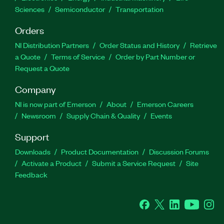
Sciences
Semiconductor
Transportation
Orders
NI Distribution Partners
Order Status and History
Retrieve
a Quote
Terms of Service
Order by Part Number or
Request a Quote
Company
NI is now part of Emerson
About
Emerson Careers
Newsroom
Supply Chain & Quality
Events
Support
Downloads
Product Documentation
Discussion Forums
Activate a Product
Submit a Service Request
Site
Feedback
Facebook
Twitter
LinkedIn
YouTube
Ins