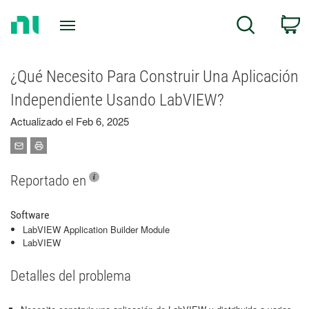
Return
C
Search
to
Home
Page
¿Qué Necesito Para Construir Una Aplicación
Independiente Usando LabVIEW?
Actualizado el Feb 6, 2025
Reportado en
Software
LabVIEW Application Builder Module
LabVIEW
Detalles del problema