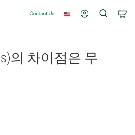
My Account
Search
Contact Us
Car
rts)의 차이점은 무