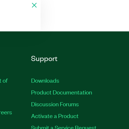
Support
t of
Downloads
Product Documentation
Discussion Forums
reers
Activate a Product
Submit a Service Request