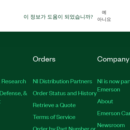
예
이 정보가 도움이 되었습니까?
아니요
Orders
Company
 Research
NI Distribution Partners
NI is now par
Emerson
Defense, &
Order Status and History
t
About
Retrieve a Quote
Emerson Ca
Terms of Service
Newsroom
Order by Part Number or