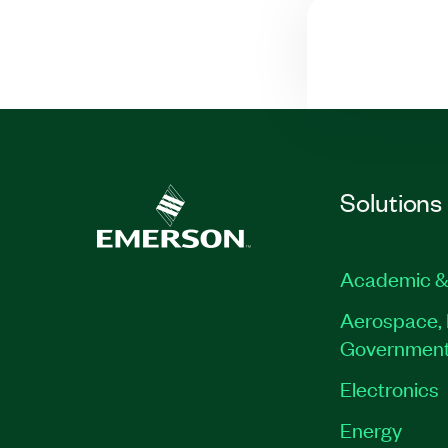
Solutions
Academic &
Aerospace, 
Governmen
Electronics
Energy