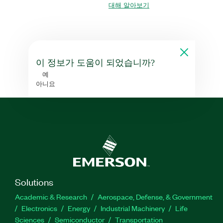
대해 알아보기
이 정보가 도움이 되었습니까?
예
아니요
Solutions
Academic & Research
Aerospace, Defense, & Government
Electronics
Energy
Industrial Machinery
Life
Sciences
Semiconductor
Transportation