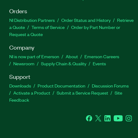
Orders
NI Distribution Partners
Order Status and History
Retrieve
a Quote
Terms of Service
Order by Part Number or
Request a Quote
Company
NI is now part of Emerson
About
Emerson Careers
Newsroom
Supply Chain & Quality
Events
Support
Downloads
Product Documentation
Discussion Forums
Activate a Product
Submit a Service Request
Site
Feedback
Facebook
Twitter
LinkedIn
YouTube
Ins