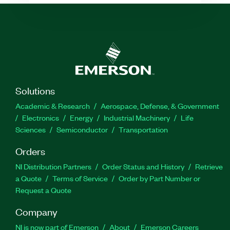
Solutions
Academic & Research
Aerospace, Defense, & Government
Electronics
Energy
Industrial Machinery
Life
Sciences
Semiconductor
Transportation
Orders
NI Distribution Partners
Order Status and History
Retrieve
a Quote
Terms of Service
Order by Part Number or
Request a Quote
Company
NI is now part of Emerson
About
Emerson Careers