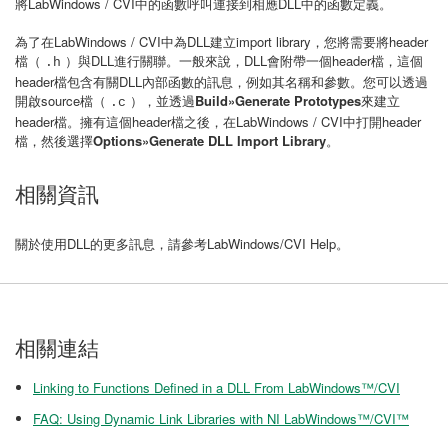
將LabWindows / CVI中的函數呼叫連接到相應DLL中的函數定義。
為了在LabWindows / CVI中為DLL建立import library，您將需要將header
檔（
）與DLL進行關聯。一般來說，DLL會附帶一個header檔，這個
.h
header檔包含有關DLL內部函數的訊息，例如其名稱和參數。您可以透過
開啟source檔（
），並透過
Build»Generate Prototypes
來建立
.c
header檔。擁有這個header檔之後，在LabWindows / CVI中打開header
檔，然後選擇
Options»Generate DLL Import Library
。
相關資訊
關於使用DLL的更多訊息，請參考LabWindows/CVI Help。
相關連結
Linking to Functions Defined in a DLL From LabWindows™/CVI
FAQ: Using Dynamic Link Libraries with NI LabWindows™/CVI™