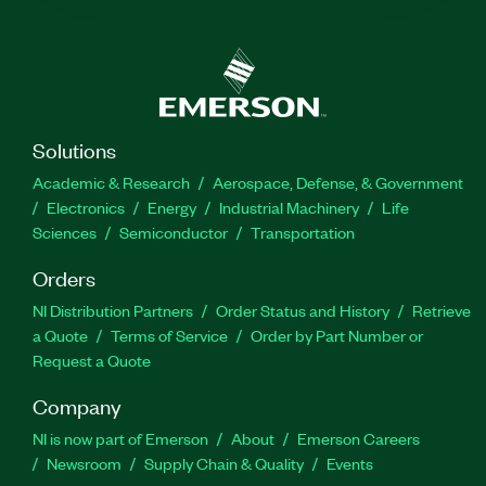
Solutions
Academic & Research
Aerospace, Defense, & Government
Electronics
Energy
Industrial Machinery
Life
Sciences
Semiconductor
Transportation
Orders
NI Distribution Partners
Order Status and History
Retrieve
a Quote
Terms of Service
Order by Part Number or
Request a Quote
Company
NI is now part of Emerson
About
Emerson Careers
Newsroom
Supply Chain & Quality
Events