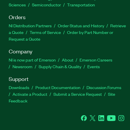
Sciences
Semiconductor
Transportation
Orders
NI Distribution Partners
Order Status and History
Retrieve
a Quote
Terms of Service
Order by Part Number or
Request a Quote
Company
NI is now part of Emerson
About
Emerson Careers
Newsroom
Supply Chain & Quality
Events
Support
Downloads
Product Documentation
Discussion Forums
Activate a Product
Submit a Service Request
Site
Feedback
Facebook
Twitter
LinkedIn
YouTube
Ins