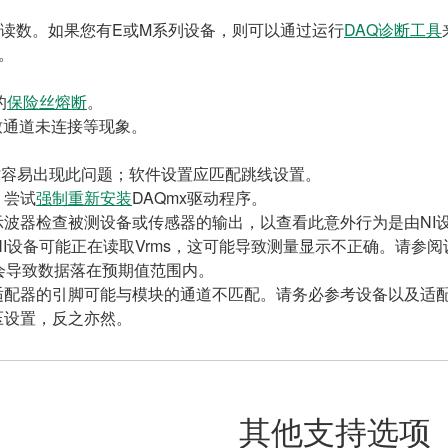
的读数。如果您有E或M系列设备，则可以通过运行
DAQ诊断工具
。
的
保险丝熔断
。
导致通道未连接等现象。
理时容易出现此问题；软件设置应匹配跳线设置。
。尝试
强制重新安装
DAQmx驱动程序。
波器检查被测设备或传感器的输出，以查看此意外行为是由NI
NI设备可能正在读取Vrms，这可能导致测量显示不正确。请参
会导致数据落在预期值范围内。
适配器的引脚可能与模块的通道不匹配。请务必参考设备以及适
压设置，反之亦然。
其他支持选项