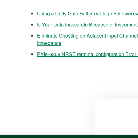
Using a Unity Gain Buffer (Voltage Follower)
Is Your Data Inaccurate Because of Instrument
Eliminate Ghosting on Adjacent Input Channe
Impedance
PXIe-6358 NRSE terminal configuration Error