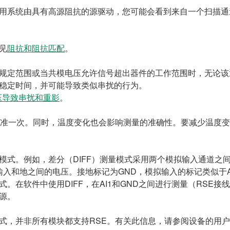
复用系统由具有高源阻抗的源驱动，您可能会看到来自一个扫描
见
阻抗和阻抗匹配
。
规定范围或当共模电压允许信号超出器件的工作范围时，无论该
稳定时间，并可能导致类似串扰的行为。
过压导致串扰和重影
。
校准一次。同时，温度变化也会影响测量的准确性。要减少温度变
式。例如，差分（DIFF）测量模式采用两个模拟输入通道之间
拟输入和地之间的电压。接地标记为GND，模拟输入的标记类似于A
。在软件中使用DIFF，在AI1和GND之间进行测量（RSE
源。
式，并非所有模块都支持RSE。有关此信息，请参阅设备的用