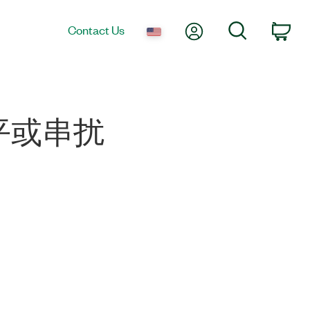
My Account
Search
Contact Us
Car
平或串扰