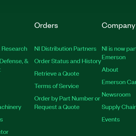
Orders
Company
 Research
NI Distribution Partners
NI is now par
Emerson
Defense, &
Order Status and History
t
About
Retrieve a Quote
Emerson Ca
Terms of Service
Newsroom
Order by Part Number or
achinery
Request a Quote
Supply Chain
es
Events
tor