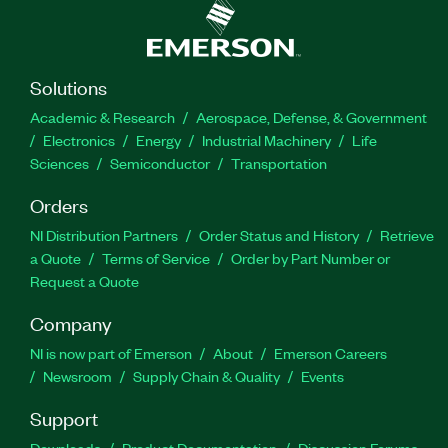
Solutions
Academic & Research
Aerospace, Defense, & Government
Electronics
Energy
Industrial Machinery
Life
Sciences
Semiconductor
Transportation
Orders
NI Distribution Partners
Order Status and History
Retrieve
a Quote
Terms of Service
Order by Part Number or
Request a Quote
Company
NI is now part of Emerson
About
Emerson Careers
Newsroom
Supply Chain & Quality
Events
Support