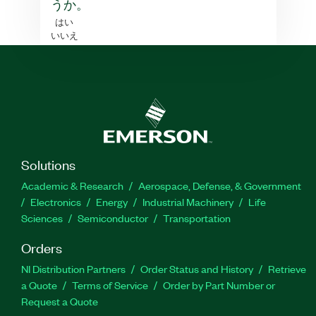
うか。
はい
いいえ
Solutions
Academic & Research
Aerospace, Defense, & Government
Electronics
Energy
Industrial Machinery
Life
Sciences
Semiconductor
Transportation
Orders
NI Distribution Partners
Order Status and History
Retrieve
a Quote
Terms of Service
Order by Part Number or
Request a Quote