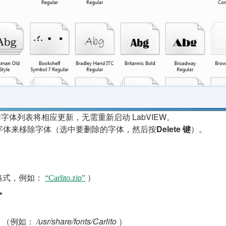
用字体列表将相应更新，无需重新启动 LabVIEW。
字体来移除字体（选中要删除的字体，然后按
Delete 键
）。
格式，例如：
）
“Carlito.zip”
录。
（例如：
/usr/share/fonts/Carlito
）