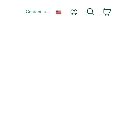
My Account
Search
Contact Us
Car