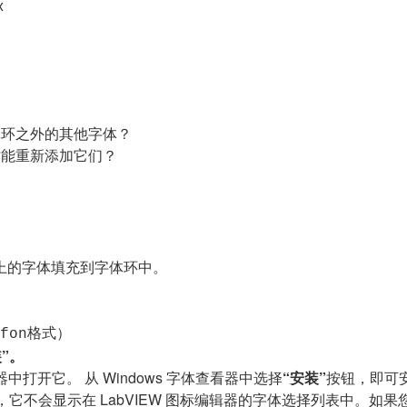
x
字体环之外的其他字体？
何才能重新添加它们？
在系统上的字体填充到字体环中。
格式）
fon
”。
看器中打开它。
从 Windows 字体查看器中选择
“安装”
按钮，即可安
它不会显示在 LabVIEW 图标编辑器的字体选择列表中。如