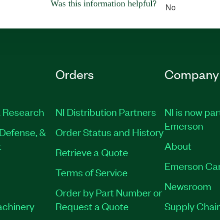
Was this information helpful?
No
Orders
Company
 Research
NI Distribution Partners
NI is now par
Emerson
Defense, &
Order Status and History
t
About
Retrieve a Quote
Emerson Ca
Terms of Service
Newsroom
Order by Part Number or
achinery
Request a Quote
Supply Chain